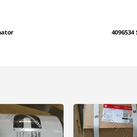
nator
4096534 