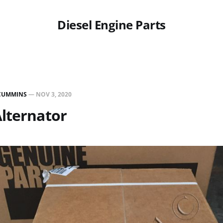
Diesel Engine Parts
CUMMINS
—
NOV 3, 2020
lternator