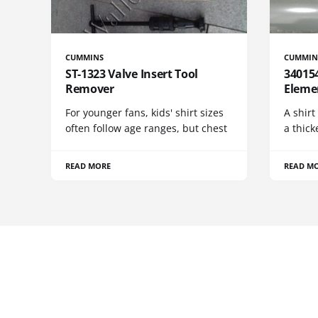
CUMMINS
CUMMIN
ST-1323 Valve Insert Tool
340154
Remover
Eleme
For younger fans, kids' shirt sizes
A shirt
often follow age ranges, but chest
a thick
READ MORE
READ M