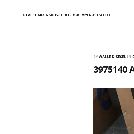
HOME
CUMMINS
BOSCH
DELCO-REMY
FP-DIESEL
BY
WALLE DISESEL
IN
3975140 A