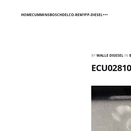
HOME
CUMMINS
BOSCH
DELCO-REMY
FP-DIESEL
BY
WALLE DISESEL
IN
ECU02810