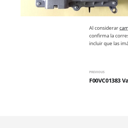
Al considerar
cam
confirma la corre
incluir que las i
PREVIOUS
F00VC01383 V