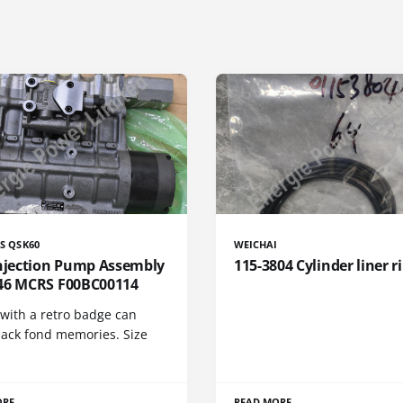
S QSK60
WEICHAI
Injection Pump Assembly
115-3804 Cylinder liner r
46 MCRS F00BC00114
 with a retro badge can
back fond memories. Size
ORE
READ MORE