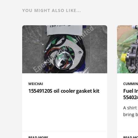
YOU MIGHT ALSO LIKE...
WEICHAI
CUMMIN
15549120S oil cooler gasket kit
Fuel 
55402
A shirt
bring 
READ MORE
READ M