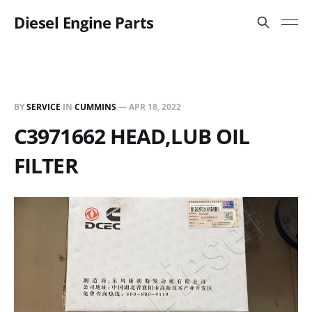
Diesel Engine Parts
BY
SERVICE
IN
CUMMINS
—
APR 18, 2022
C3971662 HEAD,LUB OIL
FILTER