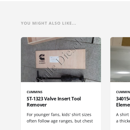
YOU MIGHT ALSO LIKE...
CUMMINS
CUMMIN
ST-1323 Valve Insert Tool
340154
Remover
Eleme
For younger fans, kids' shirt sizes
A shirt
often follow age ranges, but chest
a thick