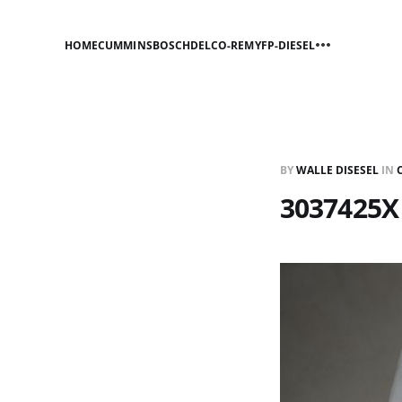
HOME
CUMMINS
BOSCH
DELCO-REMY
FP-DIESEL
BY
WALLE DISESEL
IN
3037425X 