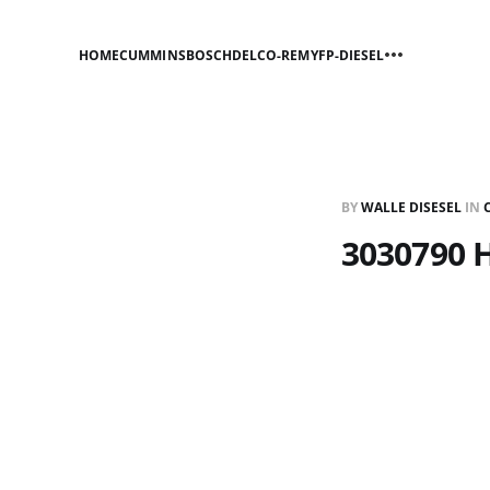
HOME
CUMMINS
BOSCH
DELCO-REMY
FP-DIESEL
BY
WALLE DISESEL
IN
3030790