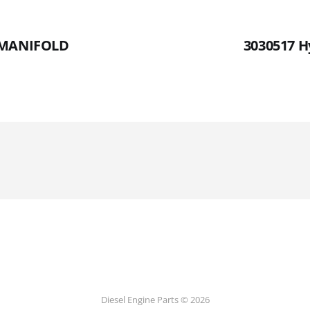
 MANIFOLD
3030517 H
Diesel Engine Parts © 2026