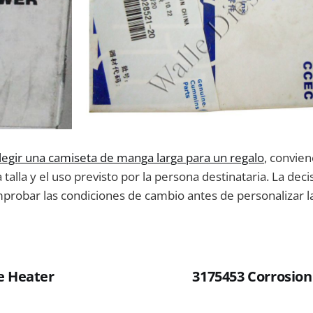
egir una camiseta de manga larga para un regalo
, convie
a talla y el uso previsto por la persona destinataria. La de
probar las condiciones de cambio antes de personalizar l
e Heater
3175453 Corrosion