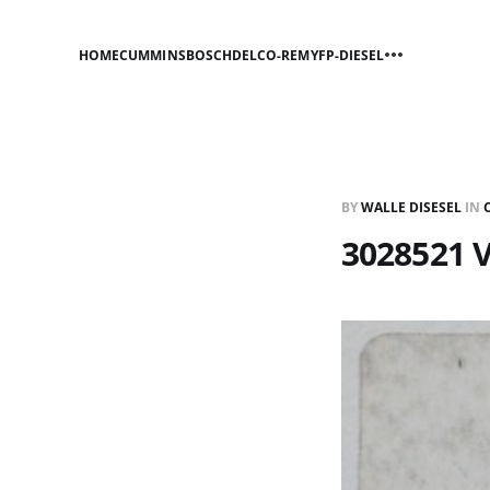
HOME
CUMMINS
BOSCH
DELCO-REMY
FP-DIESEL
BY
WALLE DISESEL
IN
3028521 V