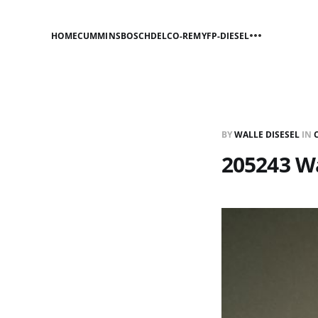
HOME
CUMMINS
BOSCH
DELCO-REMY
FP-DIESEL
BY
WALLE DISESEL
IN
205243 W