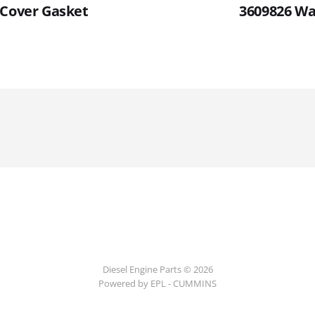
 Cover Gasket
3609826 Wa
Diesel Engine Parts © 2026
Powered by EPL - CUMMINS